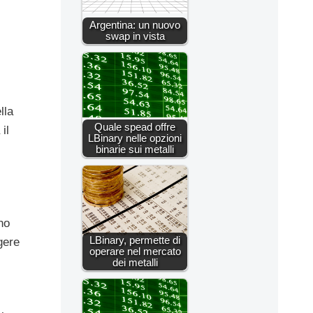
Argentina: un nuovo
swap in vista
lla
Quale spead offre
il
LBinary nelle opzioni
binarie sui metalli
no
LBinary, permette di
gere
operare nel mercato
dei metalli