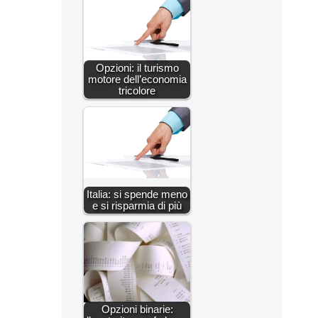
Opzioni: il turismo
motore dell’economia
tricolore
Italia: si spende meno
e si risparmia di più
Opzioni binarie: