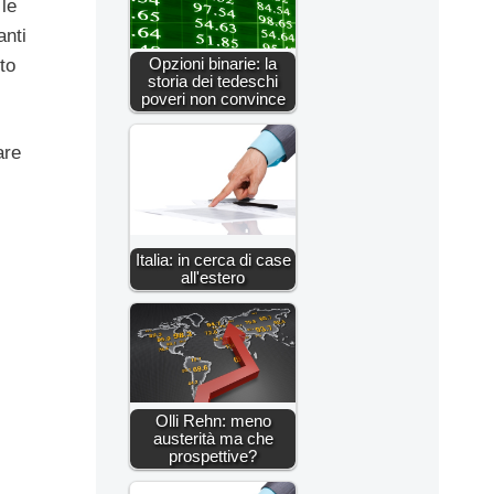
le
anti
Opzioni binarie: la
to
storia dei tedeschi
poveri non convince
are
Italia: in cerca di case
all'estero
Olli Rehn: meno
austerità ma che
prospettive?