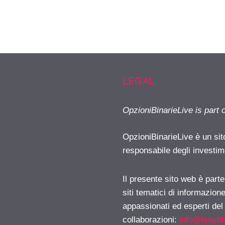
LEGAL
OpzioniBinarieLive is part 
OpzioniBinarieLive è un sit
responsabile degli investimen
Il presente sito web è part
siti tematici di informazion
appassionati ed esperti del
collaborazioni:
info@isayb